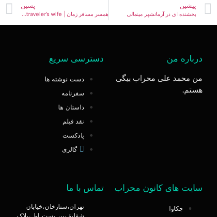
پیشین
پسین
بخشنده ای در آرمانشهر مینمالی
همسر مسافر زمان | the time traveler’s wife
درباره من
دسترسی سریع
من محمد علی محراب بیگی
دست نوشته ها
هستم.
سفرنامه
داستان ها
نقد فیلم
پادکست
گالری
سایت های کانون محراب
تماس با ما
تهران،ستارخان،خیابان
چکاوا
شقایق،بن بست اول،پلاک