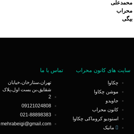
محمدعلی
محراب
بیگی
سایت های کانون محراب
تماس با ما
تهران،ستارخان،خیابان
چکاوا
شقایق،بن بست اول،پلاک
موشن چکاوا
2
جاویدو
09121024808
کانون محراب
021-88898383
استودیو کروماکی چکاوا
mehrabeigi@gmail.com
ماتیک