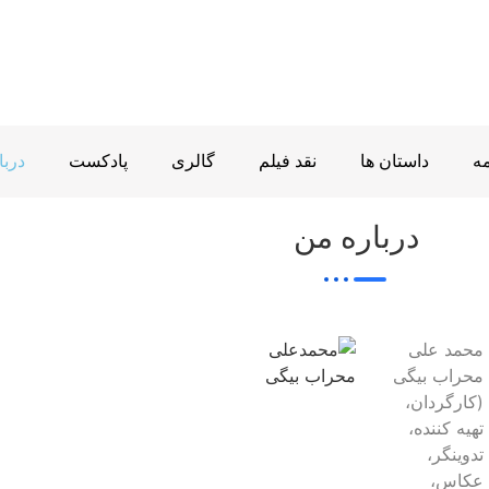
ه
داستان ها
نقد فیلم
گالری
پادکست
دربا
درباره من
محمد علی
محراب بیگی
(کارگردان،
تهیه کننده،
تدوینگر،
عکاس،