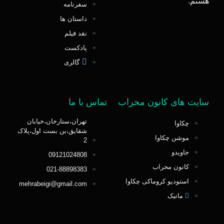
هستم.
سفرنامه
داستان ها
نقد فیلم
پادکست
گالری
سایت های کانون محراب
تماس با ما
تهران،ستارخان،خیابان
چکاوا
شقایق،بن بست اول،پلاک
موشن چکاوا
2
جاویدو
09121024808
کانون محراب
021-88898383
استودیو کروماکی چکاوا
mehrabeigi@gmail.com
ماتیک