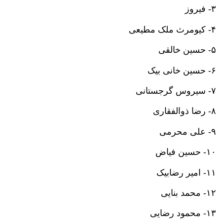
۳- فیروز
۴- کیومرث ملک مطیعی
۵- حسین خالقی
۶- حسین خانی بیک
۷- سیروس گرجستانی
۸- رضا ذوالفقاری
۹- علی محرمی
۱۰- حسین فیاض
۱۱- امیر رضابیک
۱۲- محمد بنایی
۱۳- محمود رضایی