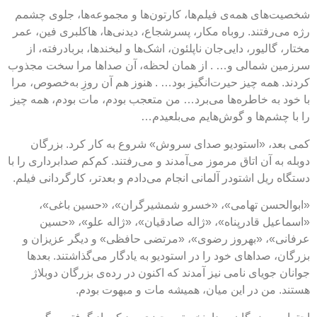
شخصیت‌های همه‌ی فیلم‌ها، کارتون‌ها و مجموعه‌ها، جلوی چشمم
رژه می‌رفتند. روباه مکار، پسرشجاع، دیدنی‌ها، هاکلبری فین، عمر
مختار، گالیور، دایی‌جان ناپلئون، اشک‌ها و لبخندها، بربادرفته، از
سرزمین شمالی و… . از همان لحظه، آن صداها مرا سخت مجذوب
کردند. همه چیز حیرت‌انگیز بود… . هنوز هم آن روزِ به‌خصوص، مرا
با خود به خاطره‌ها می‌برد… من متعجب بودم، مات بودم، همه چیز
را با چشم‌ها و گوش‌هایم می‌بلعیدم…
کمی بعد، «استودیو صدای سروش» شروع به کار کرد. بزرگان
دوبله به آن اتاق مرموز می‌آمدند و می‌رفتند. کم‌کم صدابرداری را با
دستگاه ریل اشتودر آلمانی انجام می‌دادم و بعدتر، کارگردانی فیلم.
«ابوالحسن تهامی»، «خسرو شمشیرگران»، «حسین باغی»،
«اسماعیل قادرپناه»، «ژاله صادقیان»، «ژاله علو»، «حسین
عرفانی»، «بهروز رضوی»، «مرتضی حافظی» و دیگر عزیزان و
بزرگان، صداهای خود را در استودیو به یادگار می‌گذاشتند. بعدها
جوانان جویای نامی نیز آمدند که اکنون در رده‌ی بزرگان دوبلاژ
هستند. من در این میان، همیشه مات و مبهوت بودم.