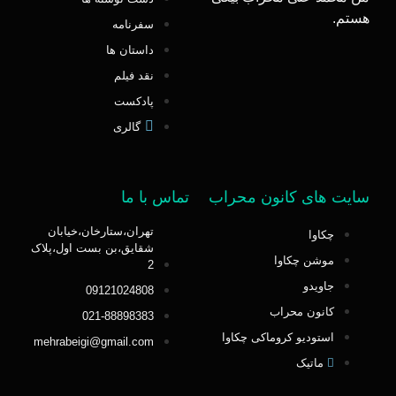
هستم.
سفرنامه
داستان ها
نقد فیلم
پادکست
گالری
سایت های کانون محراب
تماس با ما
تهران،ستارخان،خیابان
چکاوا
شقایق،بن بست اول،پلاک
موشن چکاوا
2
جاویدو
09121024808
کانون محراب
021-88898383
استودیو کروماکی چکاوا
mehrabeigi@gmail.com
ماتیک