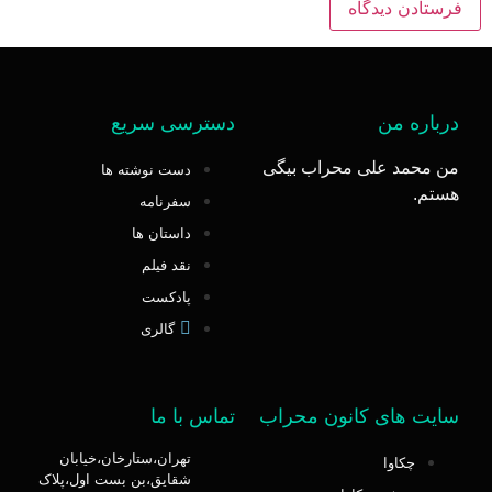
درباره من
دسترسی سریع
من محمد علی محراب بیگی
دست نوشته ها
هستم.
سفرنامه
داستان ها
نقد فیلم
پادکست
گالری
سایت های کانون محراب
تماس با ما
تهران،ستارخان،خیابان
چکاوا
شقایق،بن بست اول،پلاک