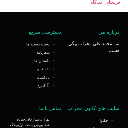
درباره من
دسترسی سریع
من محمد علی محراب بیگی
دست نوشته ها
هستم.
سفرنامه
داستان ها
نقد فیلم
پادکست
گالری
سایت های کانون محراب
تماس با ما
تهران،ستارخان،خیابان
چکاوا
شقایق،بن بست اول،پلاک