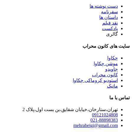
دست نوشته ها
سفرنامه
داستان ها
نقد فیلم
پادکست
گالری
سایت های کانون محراب
چکاوا
موشن چکاوا
جاویدو
کانون محراب
استودیو کروماکی چکاوا
ماتیک
تماس با ما
تهران،ستارخان،خیابان شقایق،بن بست اول،پلاک 2
09121024808
021-88898383
mehrabeigi@gmail.com