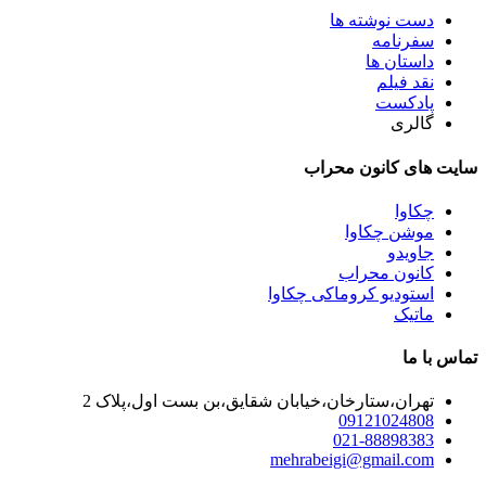
دست نوشته ها
سفرنامه
داستان ها
نقد فیلم
پادکست
گالری
سایت های کانون محراب
چکاوا
موشن چکاوا
جاویدو
کانون محراب
استودیو کروماکی چکاوا
ماتیک
تماس با ما
تهران،ستارخان،خیابان شقایق،بن بست اول،پلاک 2
09121024808
021-88898383
mehrabeigi@gmail.com