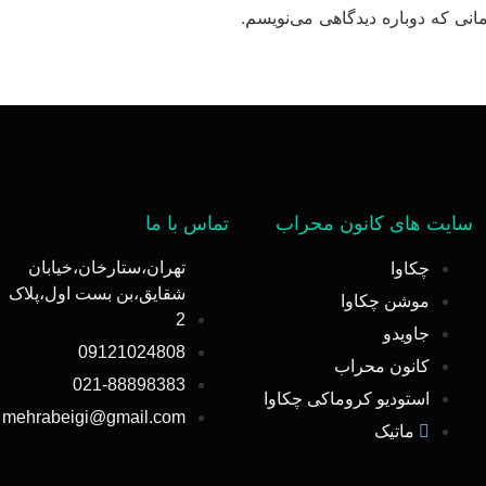
انی که دوباره دیدگاهی می‌نویسم.
سایت های کانون محراب
تماس با ما
تهران،ستارخان،خیابان
چکاوا
شقایق،بن بست اول،پلاک
موشن چکاوا
2
جاویدو
09121024808
کانون محراب
021-88898383
استودیو کروماکی چکاوا
mehrabeigi@gmail.com
ماتیک