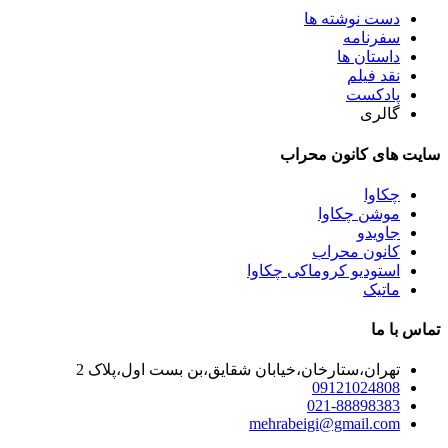
دست نوشته ها
سفرنامه
داستان ها
نقد فیلم
پادکست
گالری
سایت های کانون محراب
چکاوا
موشن چکاوا
جاویدو
کانون محراب
استودیو کروماکی چکاوا
ماتیک
تماس با ما
تهران،ستارخان،خیابان شقایق،بن بست اول،پلاک 2
09121024808
021-88898383
mehrabeigi@gmail.com