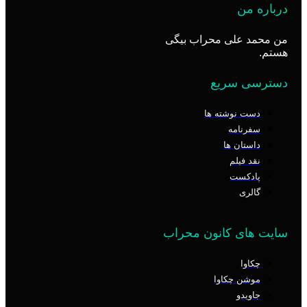
درباره من
من محمد علی محراب بیگی
هستم.
دسترسی سریع
دست نوشته ها
سفرنامه
داستان ها
نقد فیلم
پادکست
گالری
سایت های کانون محراب
چکاوا
موشن چکاوا
جاویدو